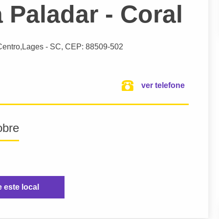
 Paladar - Coral
Centro,
Lages
- SC,
CEP: 88509-502
ver telefone
obre
e este local