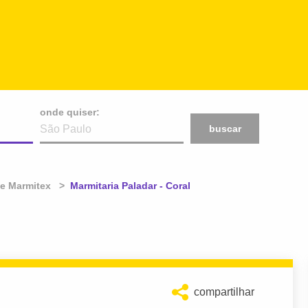
onde quiser:
buscar
de Marmitex
Atual:
Marmitaria Paladar - Coral
compartilhar