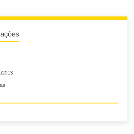
iações
1/2013
tas