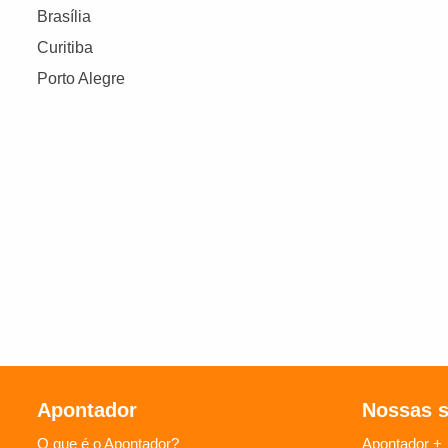
Brasília
Curitiba
Porto Alegre
Apontador
Nossas 
O que é o Apontador?
Apontador +