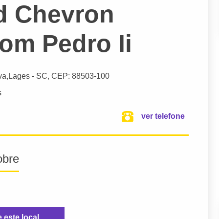
d Chevron
om Pedro Ii
va,
Lages
- SC,
CEP: 88503-100
s
ver telefone
obre
e este local