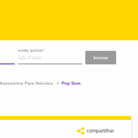
onde quiser:
buscar
 Acessórios Para Veículos
Atual:
Pop Som
compartilhar