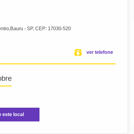
entro,
Bauru
- SP,
CEP: 17030-520
ver telefone
obre
e este local