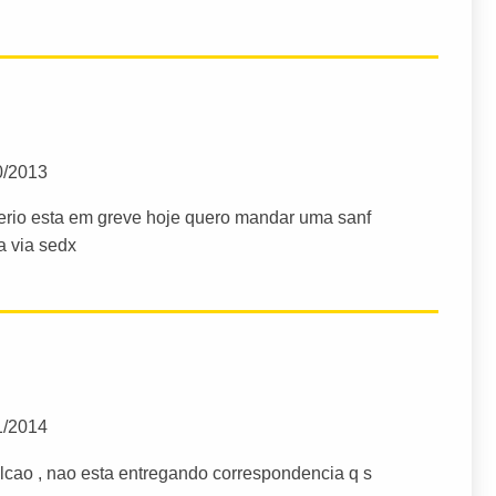
0/2013
icerio esta em greve hoje quero mandar uma sanf
a via sedx
1/2014
falcao , nao esta entregando correspondencia q s