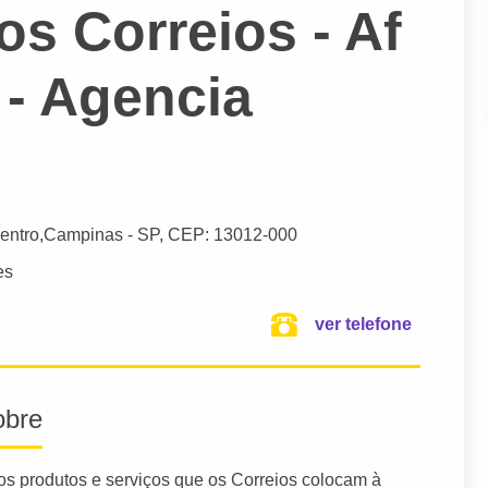
s Correios - Af
- Agencia
entro,
Campinas
- SP,
CEP: 13012-000
es
ver telefone
obre
, os produtos e serviços que os Correios colocam à