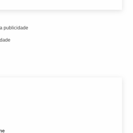
a publicidade
idade
one