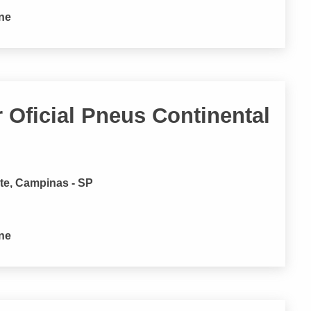
one
 Oficial Pneus Continental
nte, Campinas - SP
one