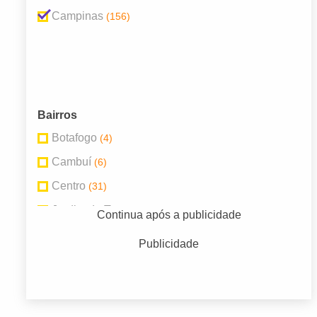
Campinas
(156)
Bairros
Botafogo
(4)
Cambuí
(6)
Centro
(31)
Jardim do Trevo
(8)
Continua após a publicidade
Jardim Novo Campos Elíseos
(7)
Publicidade
Jardim Paulicéia
(4)
Jardim São Rafael
(4)
Ponte Preta
(4)