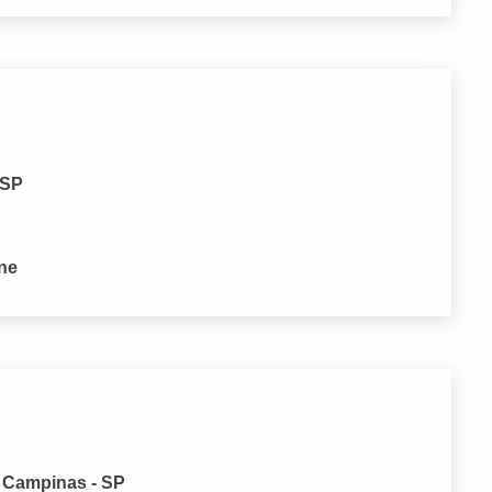
 SP
one
, Campinas - SP