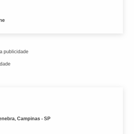
one
a publicidade
idade
enebra, Campinas - SP