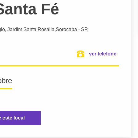
Santa Fé
gio, Jardim Santa Rosália,
Sorocaba
- SP,
ver telefone
obre
e este local