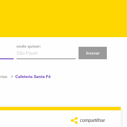
onde quiser:
buscar
rias
Atual:
Cafeteria Santa Fé
compartilhar