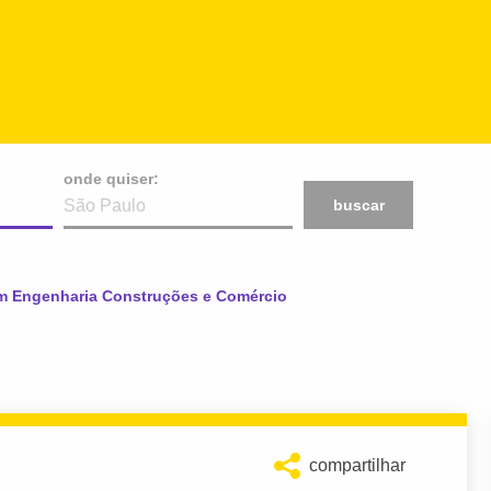
onde quiser:
buscar
al:
 Engenharia Construções e Comércio
compartilhar