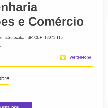
nharia
es e Comércio
lena,
Sorocaba
- SP,
CEP: 18071-115
s
ver telefone
obre
e este local