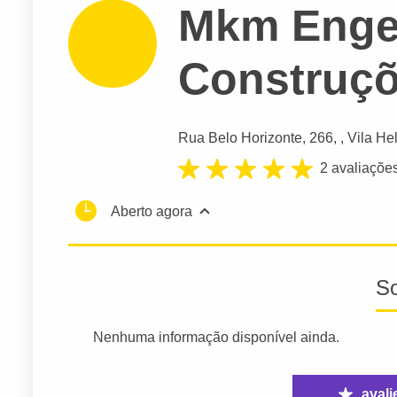
Mkm Enge
Construçõ
Rua Belo Horizonte
, 266, , Vila He
2 avaliaçõe
Aberto agora
S
Nenhuma informação disponível ainda.
avali