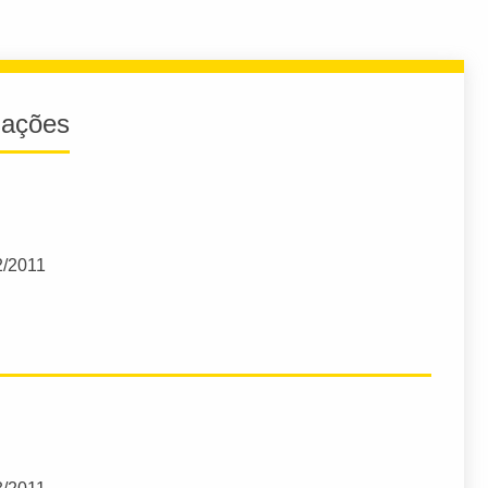
iações
2/2011