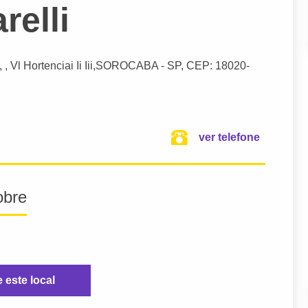
relli
 , Vl Hortenciai Ii Iii,
SOROCABA
- SP,
CEP: 18020-
ver telefone
obre
e este local