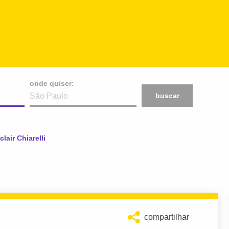
onde quiser:
buscar
tual:
clair Chiarelli
compartilhar