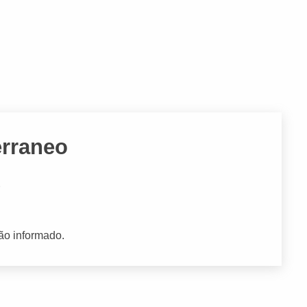
erraneo
E
ão informado.