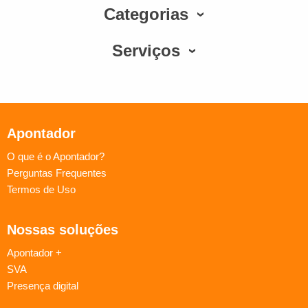
Categorias
Serviços
Apontador
O que é o Apontador?
Perguntas Frequentes
Termos de Uso
Nossas soluções
Apontador +
SVA
Presença digital