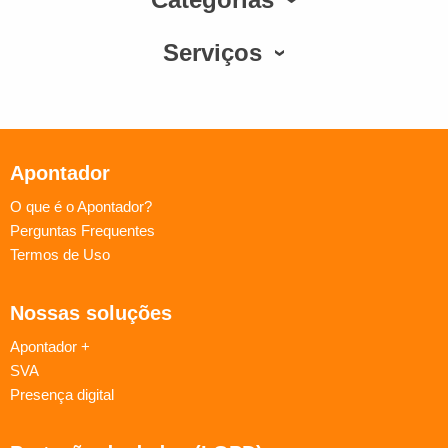
Serviços
Apontador
O que é o Apontador?
Perguntas Frequentes
Termos de Uso
Nossas soluções
Apontador +
SVA
Presença digital