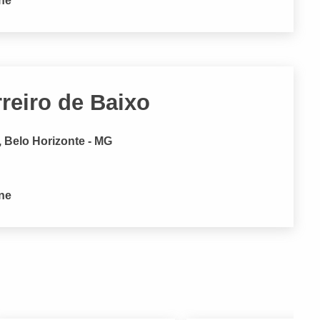
one
rreiro de Baixo
, Belo Horizonte - MG
one