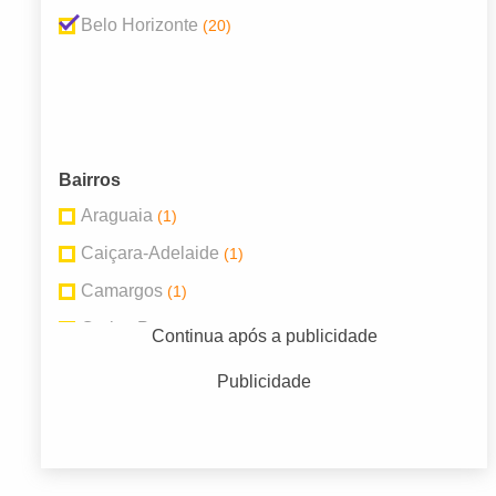
Belo Horizonte
(20)
Bairros
Araguaia
(1)
Caiçara-Adelaide
(1)
Camargos
(1)
Carlos Prates
(1)
Continua após a publicidade
Funcionários
(1)
Publicidade
Horto
(1)
Indústrias I (Barreiro)
(1)
Lagoinha
(1)