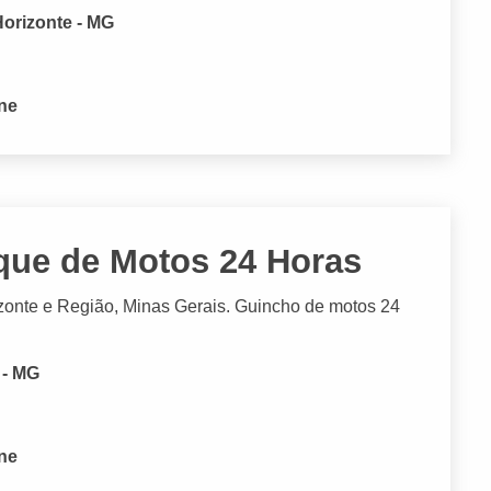
Horizonte - MG
one
que de Motos 24 Horas
zonte e Região, Minas Gerais. Guincho de motos 24
 - MG
one