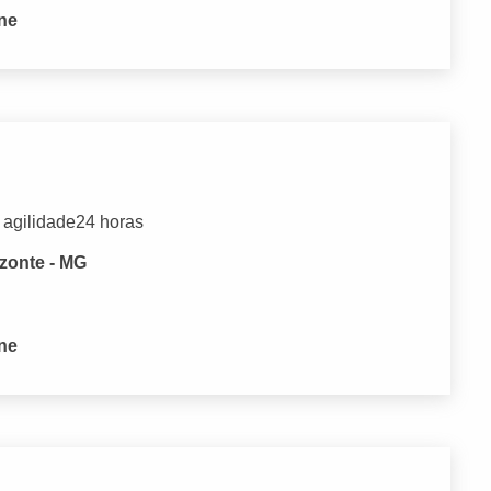
one
 agilidade24 horas
izonte - MG
one