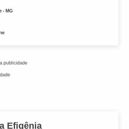
e - MG
one
a publicidade
idade
a Efigênia