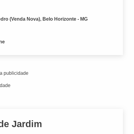
edro (Venda Nova), Belo Horizonte - MG
one
a publicidade
idade
ade Jardim