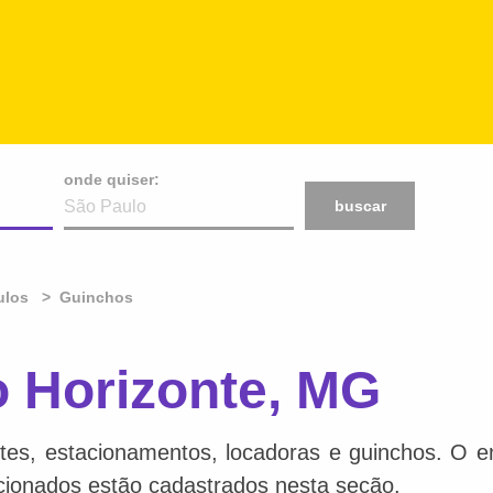
onde quiser:
buscar
ulos
Guinchos
 Horizonte, MG
tes, estacionamentos, locadoras e guinchos. O en
acionados estão cadastrados nesta seção.