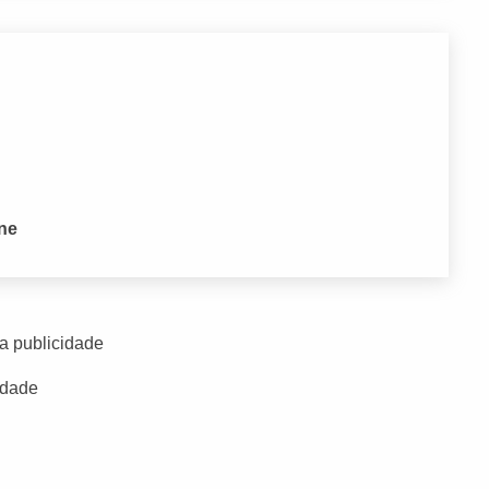
one
a publicidade
idade