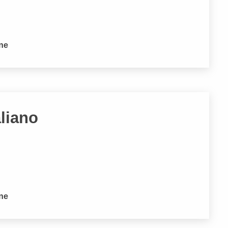
one
aliano
one