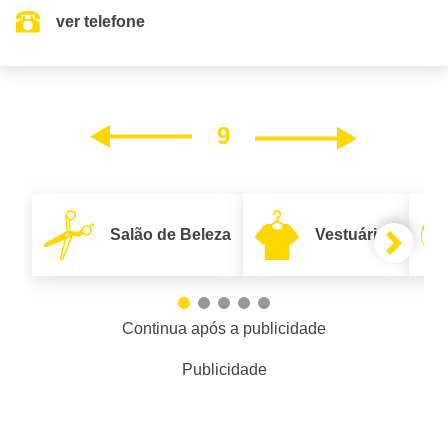
ver telefone
9
Próxim
Anterior
Salão de Beleza
Vestuário
Continua após a publicidade
Publicidade