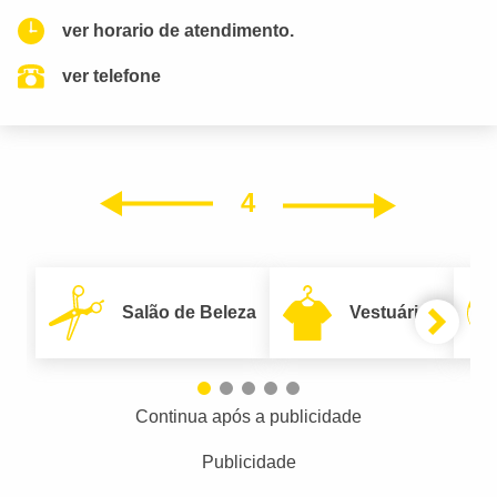
ver horario de atendimento.
ver telefone
4
Próxim
Anterior
Salão de Beleza
Vestuário
Continua após a publicidade
Publicidade