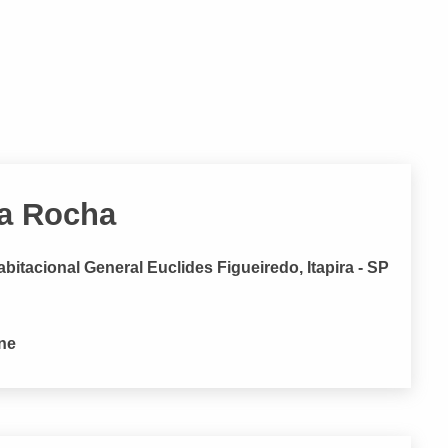
da Rocha
itacional General Euclides Figueiredo, Itapira - SP
one