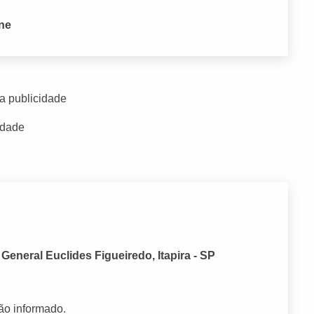
one
a publicidade
idade
eneral Euclides Figueiredo, Itapira - SP
ão informado.