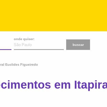
onde quiser:
buscar
ral Euclides Figueiredo
cimentos em Itapir