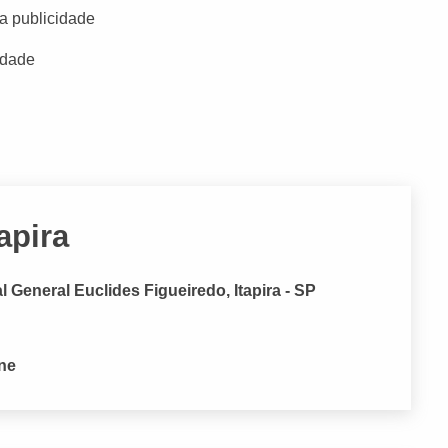
a publicidade
idade
apira
General Euclides Figueiredo, Itapira - SP
one