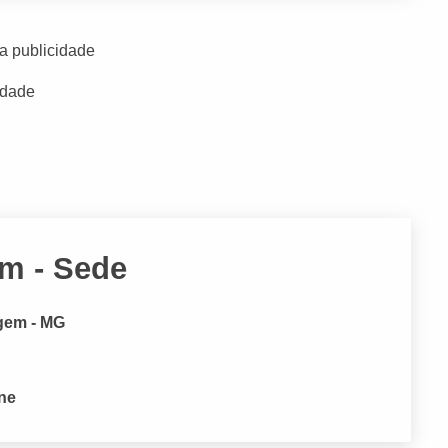
a publicidade
idade
m - Sede
agem - MG
one