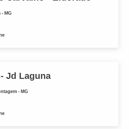
m - MG
one
 - Jd Laguna
ontagem - MG
one