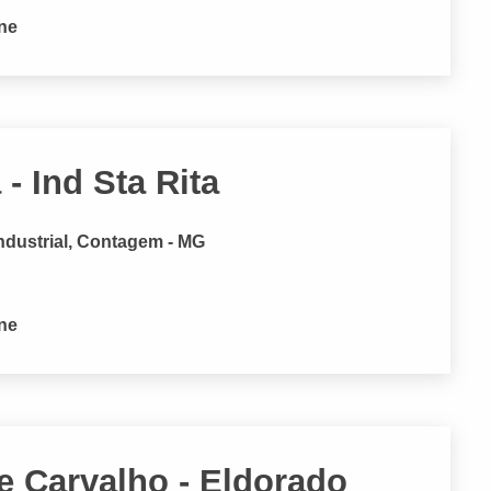
one
- Ind Sta Rita
dustrial, Contagem - MG
one
de Carvalho - Eldorado