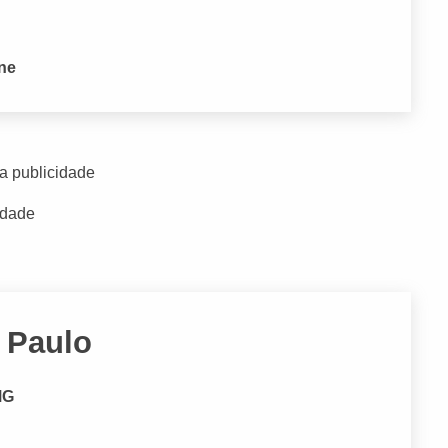
one
a publicidade
idade
 Paulo
MG