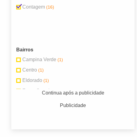
Contagem
(16)
Bairros
Campina Verde
(1)
Centro
(1)
Eldorado
(1)
Fonte Grande
(1)
Continua após a publicidade
Glória
(1)
Publicidade
Industrial
(3)
Jardim Laguna
(2)
Novo Eldorado
(2)