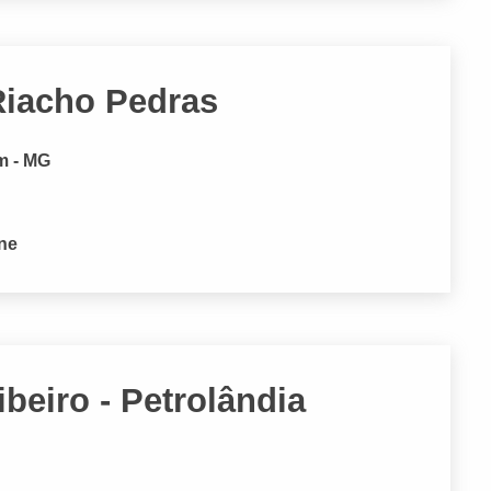
Riacho Pedras
m - MG
one
beiro - Petrolândia