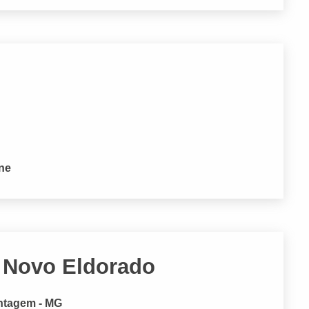
one
 Novo Eldorado
ontagem - MG