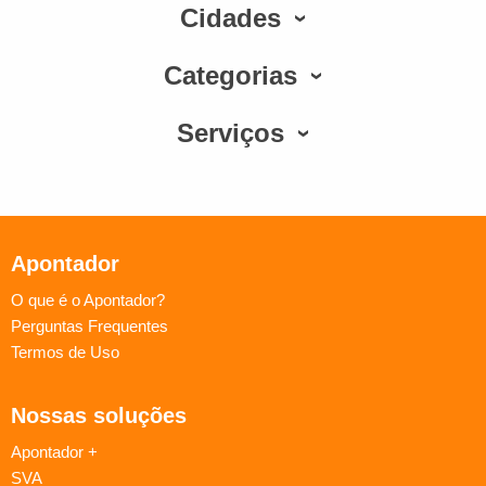
Cidades
Categorias
Serviços
Apontador
O que é o Apontador?
Perguntas Frequentes
Termos de Uso
Nossas soluções
Apontador +
SVA