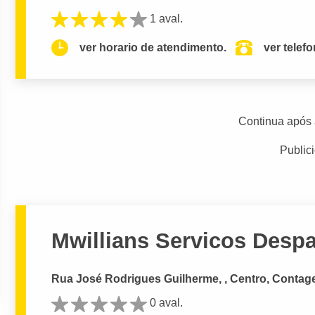
1 aval.
ver horario de atendimento.
ver telef
Continua após 
Public
Mwillians Servicos Desp
Rua José Rodrigues Guilherme, , Centro, Contag
0 aval.