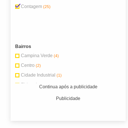
Contagem
(25)
Bairros
Campina Verde
(4)
Centro
(2)
Cidade Industrial
(1)
Eldorado
(1)
Continua após a publicidade
Glória
(1)
Publicidade
Inconfidentes
(1)
Jardim Balneário
(1)
Jardim Laguna
(7)