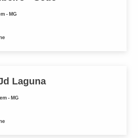
em - MG
one
 Jd Laguna
gem - MG
one