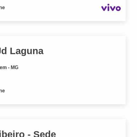
one
 Jd Laguna
gem - MG
one
beiro - Sede