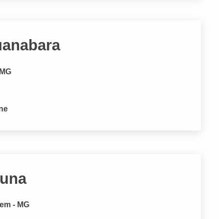
uanabara
 MG
one
guna
gem - MG