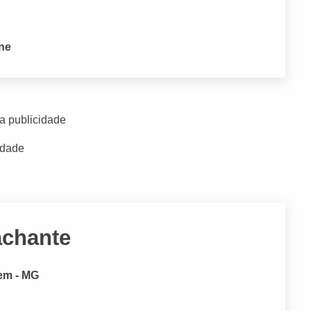
one
a publicidade
idade
achante
em - MG