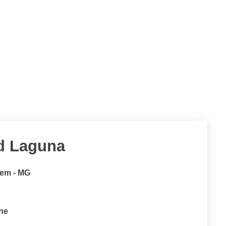
d Laguna
gem - MG
one