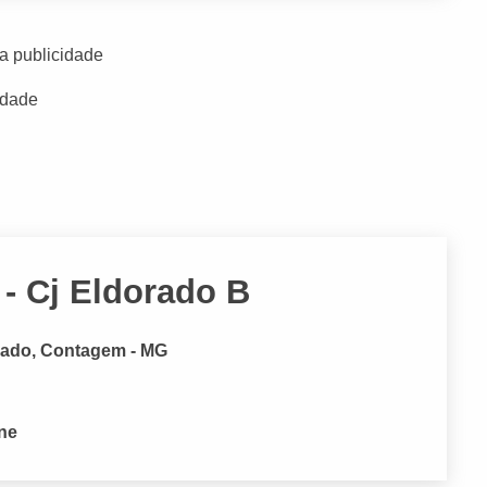
a publicidade
idade
- Cj Eldorado B
orado, Contagem - MG
one