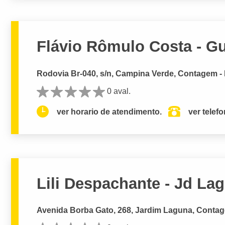
Flávio Rômulo Costa - G
Rodovia Br-040, s/n, Campina Verde, Contagem -
0 aval.
ver horario de atendimento.
ver telef
Lili Despachante - Jd La
Avenida Borba Gato, 268, Jardim Laguna, Conta