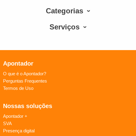
Categorias
Serviços
Apontador
O que é o Apontador?
Perguntas Frequentes
Termos de Uso
Nossas soluções
Apontador +
SVA
Presença digital