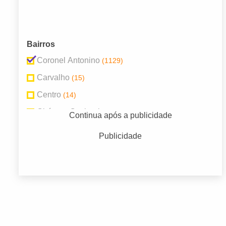
Bairros
Coronel Antonino
(1129)
Carvalho
(15)
Centro
(14)
Chácara Cachoeira
(29)
Continua após a publicidade
Cruzeiro
(447)
Publicidade
São Bento
(29)
São Conrado
(22)
São Francisco
(24)
Tiradentes
(17)
Vilas Boas
(15)