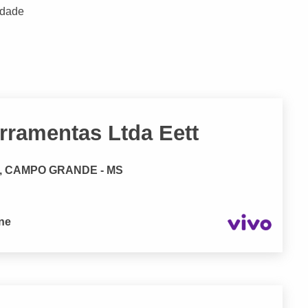
idade
ramentas Ltda Eett
no, CAMPO GRANDE - MS
one