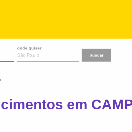
onde quiser:
buscar
o
lecimentos em CA