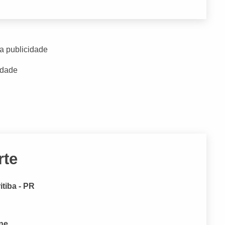
a publicidade
idade
rte
itiba - PR
one