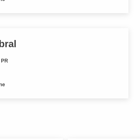
bral
- PR
one