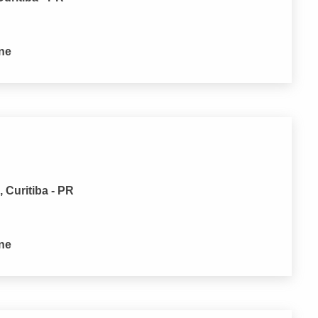
one
 Curitiba - PR
one