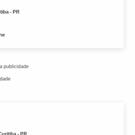
itiba - PR
one
a publicidade
idade
uritiba - PR