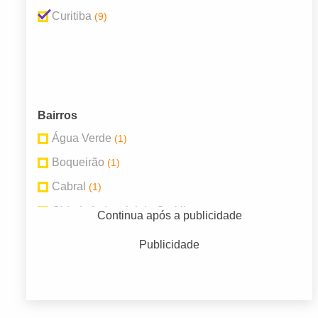
Curitiba
(9)
Bairros
Água Verde
(1)
Boqueirão
(1)
Cabral
(1)
Cidade Industrial de Curitiba
(1)
Continua após a publicidade
Jardim das Américas
(1)
Publicidade
Prado Velho
(2)
Sítio Cercado
(1)
Vila Izabel
(1)