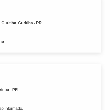
Curitiba, Curitiba - PR
one
itiba - PR
ão informado.