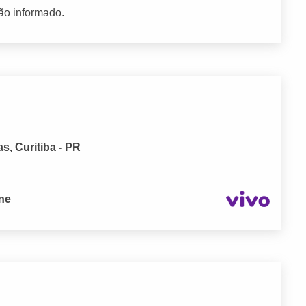
ão informado.
s, Curitiba - PR
one