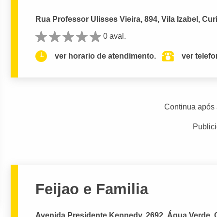
Rua Professor Ulisses Vieira, 894, Vila Izabel, Cur
0 aval.
ver horario de atendimento.
ver telef
Continua após 
Public
Feijao e Familia
Avenida Presidente Kennedy, 2692, Água Verde, C