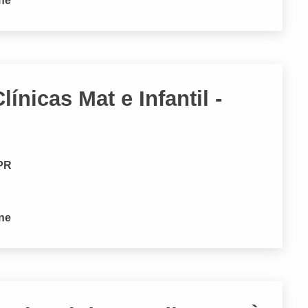
one
ínicas Mat e Infantil -
 PR
one