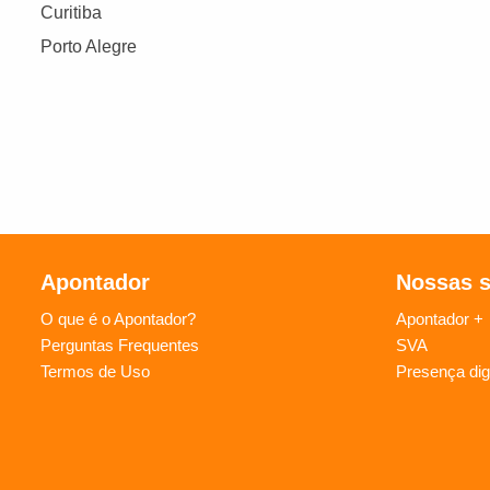
Curitiba
Porto Alegre
Apontador
Nossas 
O que é o Apontador?
Apontador +
Perguntas Frequentes
SVA
Termos de Uso
Presença digi