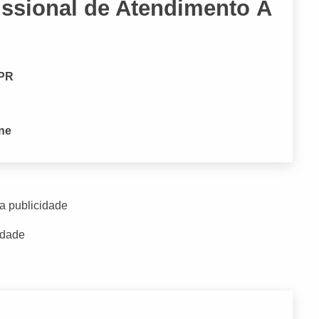
fissional de Atendimento À
 PR
one
a publicidade
idade