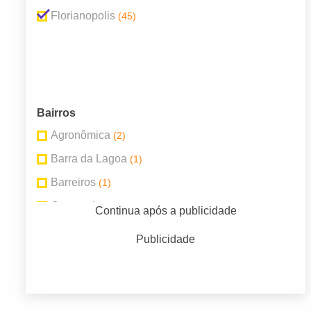
Florianopolis
(45)
Bairros
Agronômica
(2)
Barra da Lagoa
(1)
Barreiros
(1)
Campeche
(3)
Continua após a publicidade
Canasvieiras
(3)
Publicidade
Capivari
(1)
Capoeiras
(2)
Centro
(8)