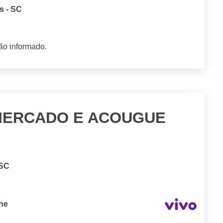
s - SC
ão informado.
MERCADO E ACOUGUE
 SC
one