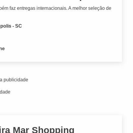
mbém faz entregas internacionais. A melhor seleção de
polis - SC
one
a publicidade
idade
ira Mar Shopping