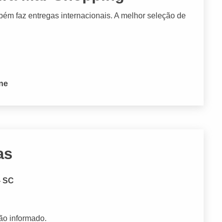
mbém faz entregas internacionais. A melhor seleção de
one
as
- SC
ão informado.