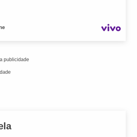
one
a publicidade
idade
ela