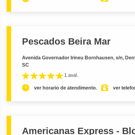
Pescados Beira Mar
Avenida Governador Irineu Bornhausen, s/n, Dent
SC
1 aval.
ver horario de atendimento.
ver telef
Americanas Express - Blo