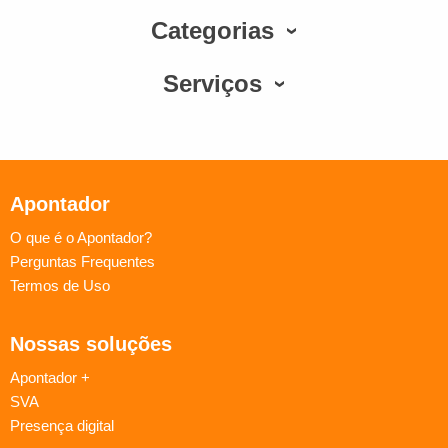
Categorias
Serviços
Apontador
O que é o Apontador?
Perguntas Frequentes
Termos de Uso
Nossas soluções
Apontador +
SVA
Presença digital