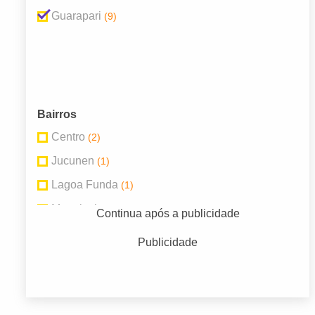
Guarapari
(9)
Bairros
Centro
(2)
Jucunen
(1)
Lagoa Funda
(1)
Muquiçaba
(1)
Continua após a publicidade
Parque da Areia Preta
(1)
Publicidade
Praia do Morro
(3)