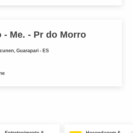
 - Me. - Pr do Morro
ucunen, Guarapari - ES
one
Entretenimento &
Hospedagem &