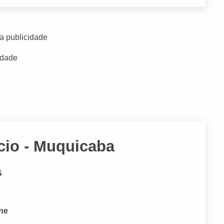
a publicidade
idade
cio - Muquicaba
S
one