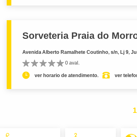
Sorveteria Praia do Morro
Avenida Alberto Ramalhete Coutinho, s/n, Lj 9, J
0 aval.
ver horario de atendimento.
ver telef
1