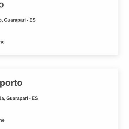
o
o, Guarapari - ES
one
oporto
a, Guarapari - ES
one