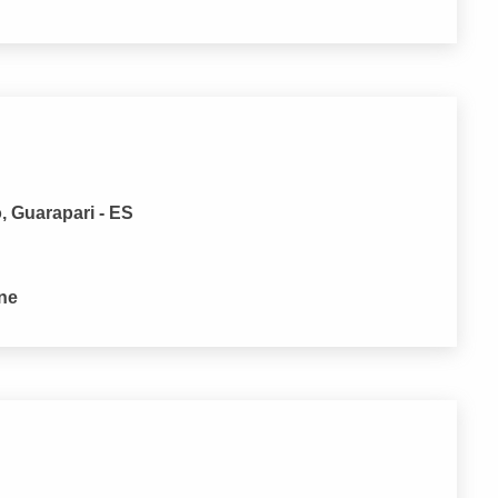
, Guarapari - ES
one