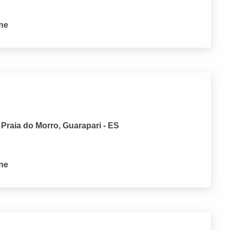
one
raia do Morro, Guarapari - ES
one