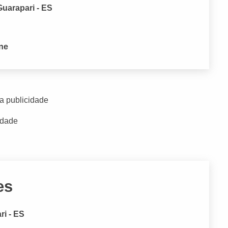
Guarapari - ES
one
a publicidade
idade
es
ri - ES