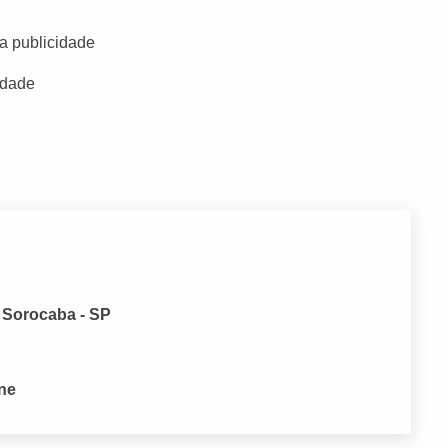
a publicidade
idade
, Sorocaba - SP
one