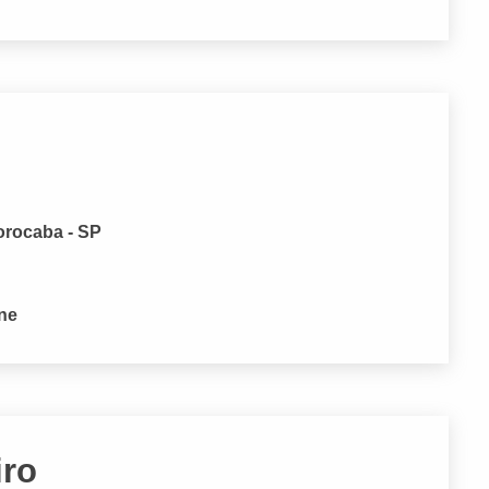
orocaba - SP
one
iro