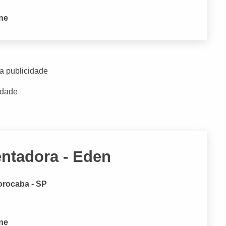
one
a publicidade
idade
entadora - Eden
orocaba - SP
one