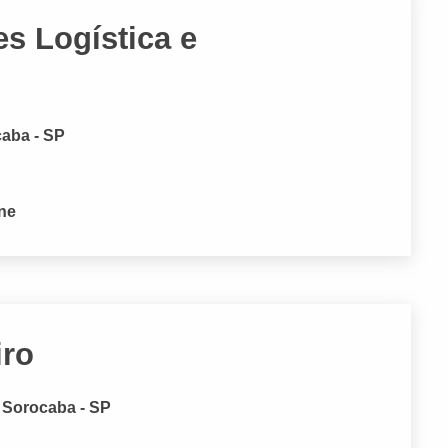
es Logística e
caba - SP
one
iro
, Sorocaba - SP