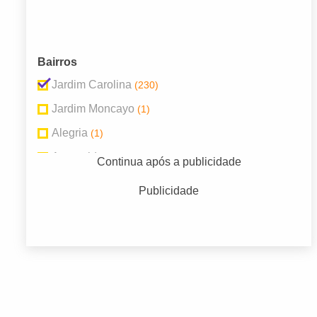
Bairros
Jardim Carolina
(230)
Jardim Moncayo
(1)
Alegria
(1)
Aparecida
(4)
Continua após a publicidade
Centro
(2)
Publicidade
Cidade Jardim
(1)
Jardim Ibiti do Paço
(1)
Jardim Santa Rosália
(3)
Jardim Santa Rosalia
(1)
Sem Bairro
(2)