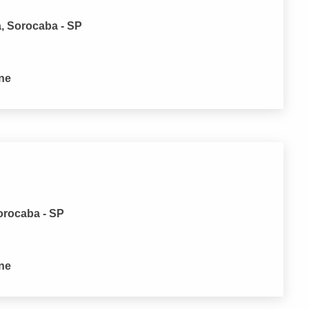
a, Sorocaba - SP
one
orocaba - SP
one