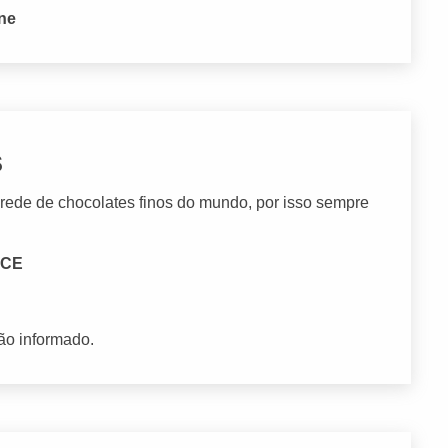
one
s
ede de chocolates finos do mundo, por isso sempre
- CE
ão informado.