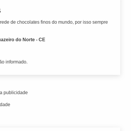
s
ede de chocolates finos do mundo, por isso sempre
azeiro do Norte - CE
ão informado.
a publicidade
idade