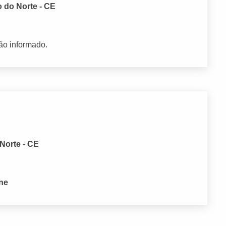
o do Norte - CE
ão informado.
Norte - CE
one