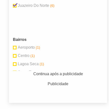
Juazeiro Do Norte
(6)
Bairros
Aeroporto
(1)
Centro
(1)
Lagoa Seca
(1)
Santa Tereza
(2)
Continua após a publicidade
Triângulo
(1)
Publicidade