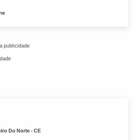
one
a publicidade
idade
ro Do Norte - CE