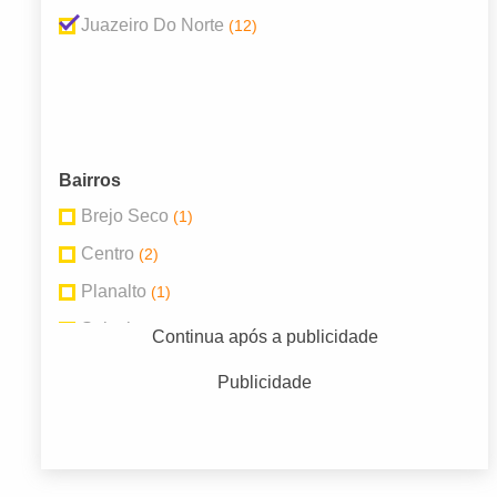
Juazeiro Do Norte
(12)
Bairros
Brejo Seco
(1)
Centro
(2)
Planalto
(1)
Salesianos
(1)
Continua após a publicidade
Salgadinho
(1)
Publicidade
Santa Tereza
(1)
São Miguel
(4)
Tiradentes
(1)