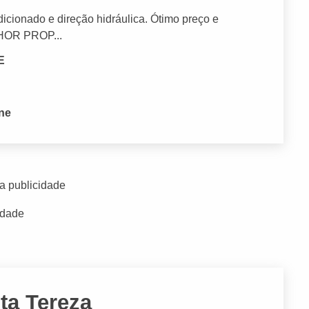
cionado e direção hidráulica. Ótimo preço e
HOR PROP...
E
one
a publicidade
idade
ta Tereza