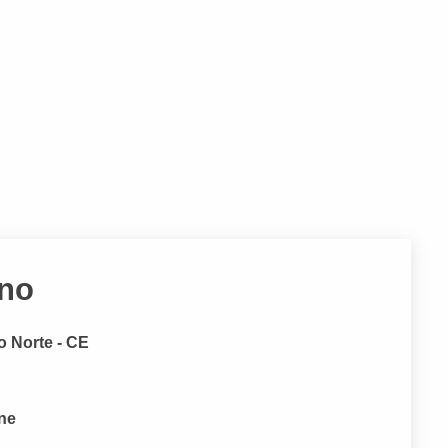
ano
o Norte - CE
one