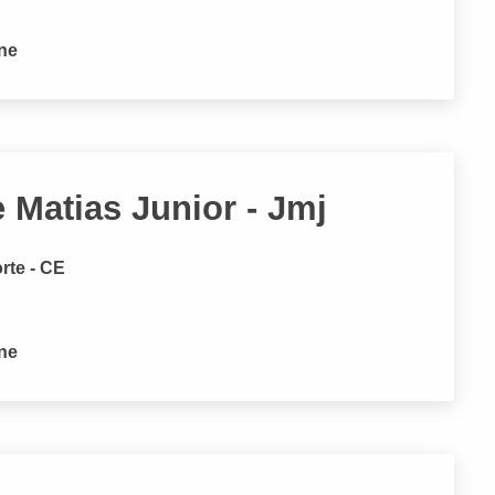
one
Matias Junior - Jmj
rte - CE
one