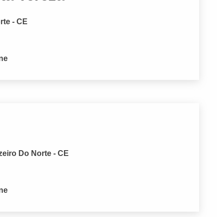
rte - CE
one
zeiro Do Norte - CE
one