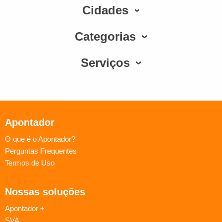
Cidades
Categorias
Serviços
Apontador
O que é o Apontador?
Perguntas Frequentes
Termos de Uso
Nossas soluções
Apontador +
SVA