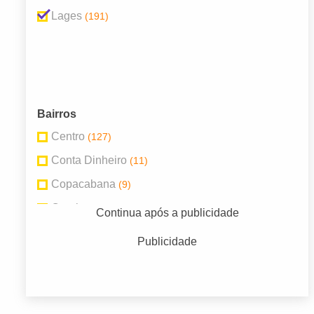
Lages
(191)
Bairros
Centro
(127)
Conta Dinheiro
(11)
Copacabana
(9)
Coral
(3)
Continua após a publicidade
Penha
(3)
Publicidade
Ponte Grande
(2)
Popular
(2)
Sagrado Coração de Jesus
(3)