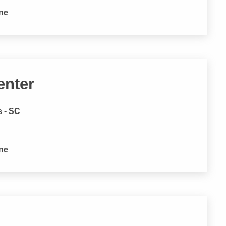
one
enter
s - SC
one