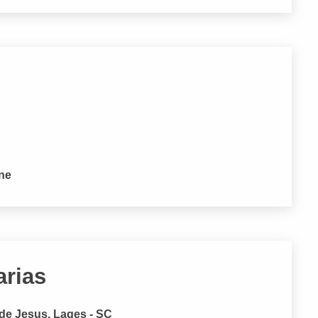
one
arias
de Jesus, Lages - SC