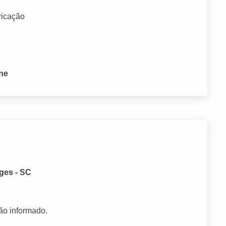
ricação
one
ges - SC
ão informado.