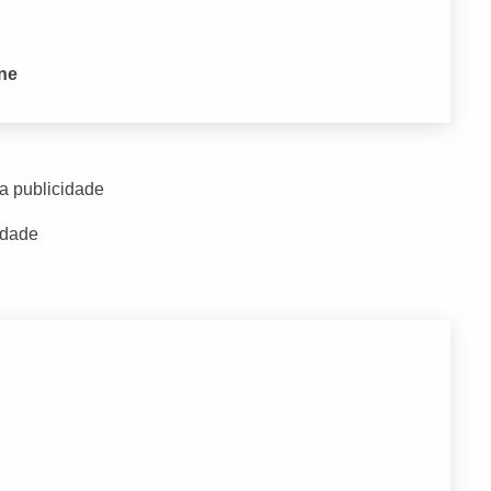
one
a publicidade
idade