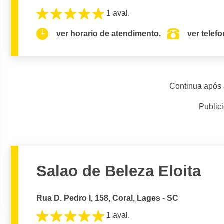
1 aval.
ver horario de atendimento.
ver telef
Continua após 
Public
Salao de Beleza Eloita
Rua D. Pedro I, 158, Coral, Lages - SC
1 aval.