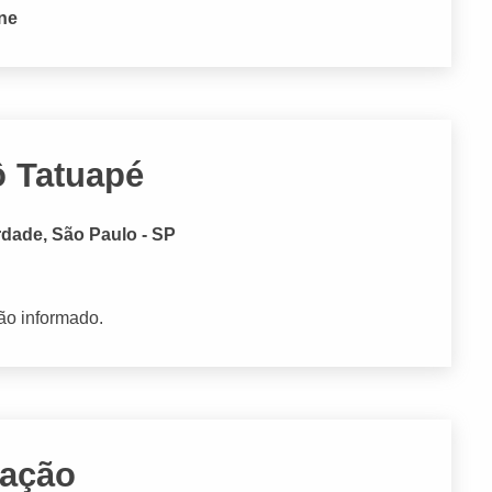
one
ô Tatuapé
rdade, São Paulo - SP
ão informado.
mação