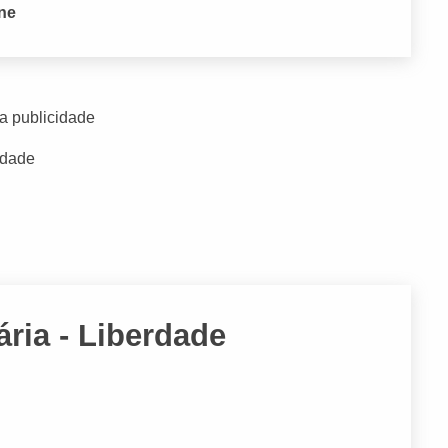
one
a publicidade
idade
ária - Liberdade