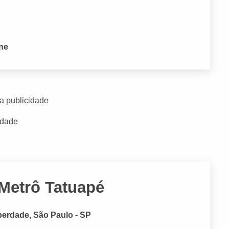
P
one
a publicidade
idade
Metrô Tatuapé
iberdade, São Paulo - SP