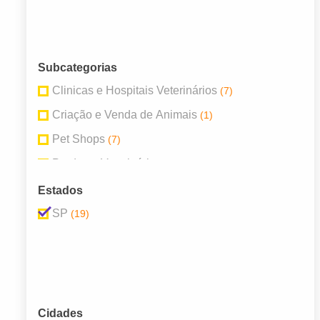
Subcategorias
Clinicas e Hospitais Veterinários
(7)
Criação e Venda de Animais
(1)
Pet Shops
(7)
Produtos Veterinários
(2)
Serviços para Animais
(1)
Estados
Veterinários
(1)
SP
(19)
Cidades