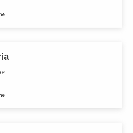
one
ria
 SP
one