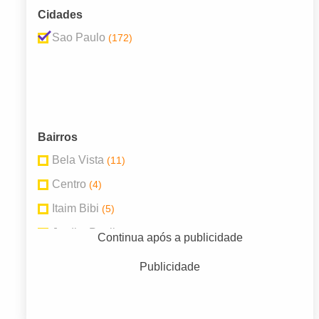
Cidades
Sao Paulo
(172)
Bairros
Bela Vista
(11)
Centro
(4)
Itaim Bibi
(5)
Jardim Paulista
(12)
Continua após a publicidade
Perdizes
(6)
Publicidade
Santa Cecília
(5)
Santo Amaro
(5)