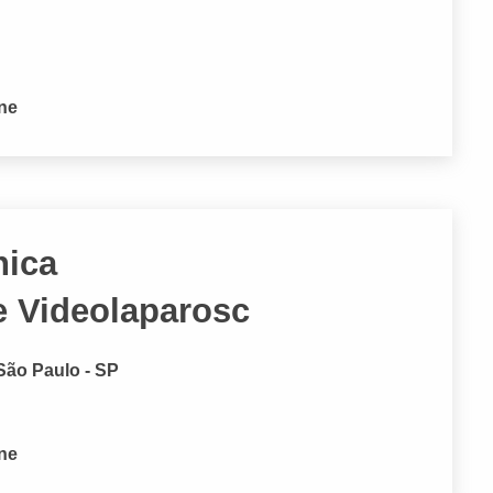
one
nica
e Videolaparosc
São Paulo - SP
one