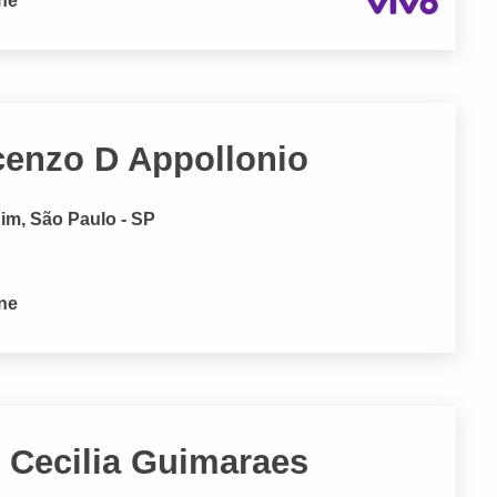
one
cenzo D Appollonio
im, São Paulo - SP
one
. Cecilia Guimaraes