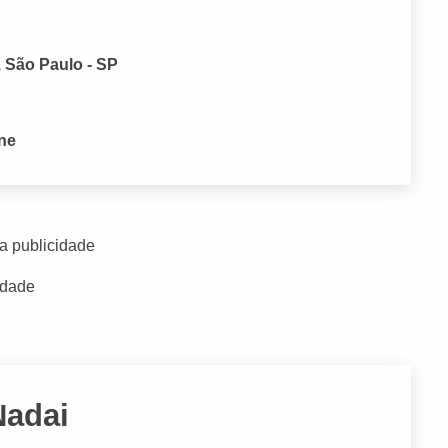
, São Paulo - SP
one
a publicidade
idade
Nadai