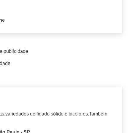
one
a publicidade
idade
as,variedades de fígado sólido e bicolores.Também
São Paulo - SP