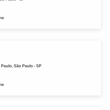
one
 Paulo, São Paulo - SP
one