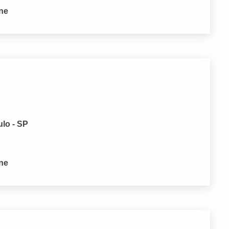
one
lo - SP
one