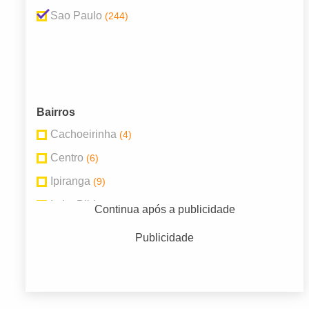
Sao Paulo
(244)
Bairros
Cachoeirinha
(4)
Centro
(6)
Ipiranga
(9)
Itaim Bibi
(5)
Continua após a publicidade
Jabaquara
(6)
Publicidade
Lapa
(6)
Móoca
(5)
São Paulo
(13)