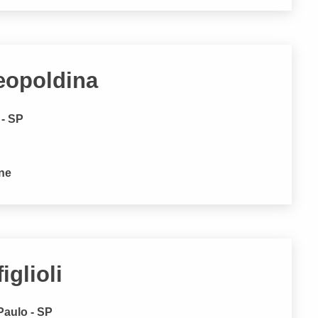
eopoldina
 - SP
one
iglioli
Paulo - SP