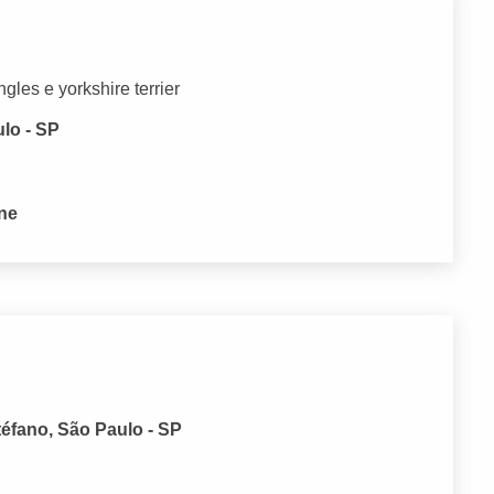
gles e yorkshire terrier
ulo - SP
one
téfano, São Paulo - SP