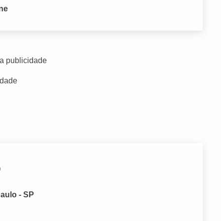
one
a publicidade
idade
o
aulo - SP