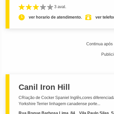
3 aval.
ver horario de atendimento.
ver telef
Continua após 
Public
Canil Iron Hill
CRiação de Cocker Spaniel Inglês,cores diferenciad
Yorkshire Terrier linhagem canadense porte...
Rua Roque Barbosa Lima, 84, , Vila Paulo Silas, 