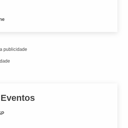
one
a publicidade
idade
 Eventos
SP