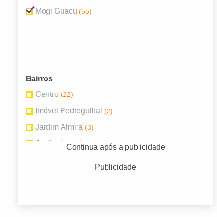
Mogi Guacu
(55)
Bairros
Centro
(22)
Imóvel Pedregulhal
(2)
Jardim Almira
(3)
Jardim Igaçaba
(2)
Continua após a publicidade
Jardim Progresso
(2)
Publicidade
Jardim Santa Terezinha
(2)
MOGI GUACU
(2)
Parque Cidade Nova
(2)