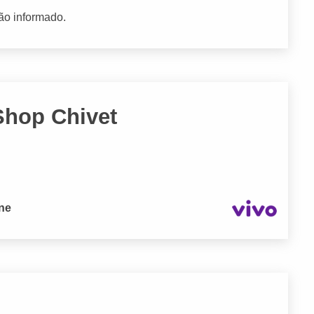
ão informado.
 Shop Chivet
one