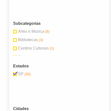
Subcategorias
Artes e Música
(8)
Bibliotecas
(3)
Centros Culturais
(1)
Cinema
(1)
Cultura
(25)
Estados
Estúdio de Tatuagem e Piercing
(1)
SP
(55)
Livrarias
(4)
Museus
(3)
Papelarias
(6)
Teatros
(3)
Cidades