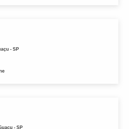
uaçu - SP
one
 Guaçu - SP