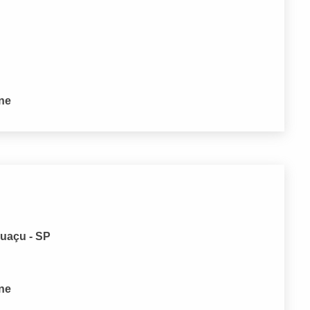
one
Guaçu - SP
one