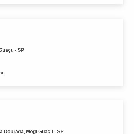
 Guaçu - SP
one
rra Dourada, Mogi Guaçu - SP