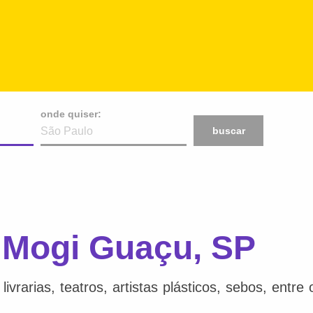
onde quiser:
buscar
m Mogi Guaçu, SP
ivrarias, teatros, artistas plásticos, sebos, entr