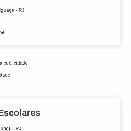
Iguaçu - RJ
one
a publicidade
idade
Escolares
guaçu - RJ