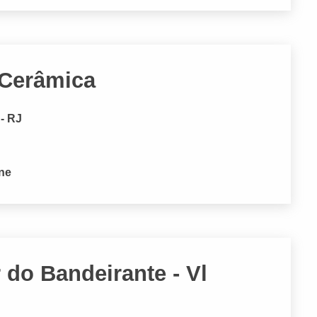
 Cerâmica
 - RJ
one
r do Bandeirante - Vl