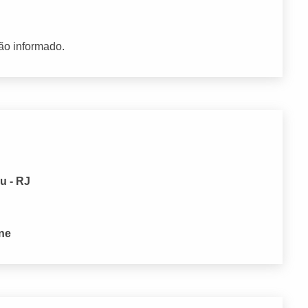
ão informado.
u - RJ
one