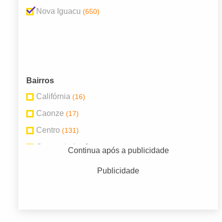
Nova Iguacu
(650)
Bairros
Califórnia
(16)
Caonze
(17)
Centro
(131)
Comendador Soares
(51)
Continua após a publicidade
Figueiras
(32)
Publicidade
Jardim da Viga
(28)
Jardim Nova Era
(29)
Moqueta
(22)