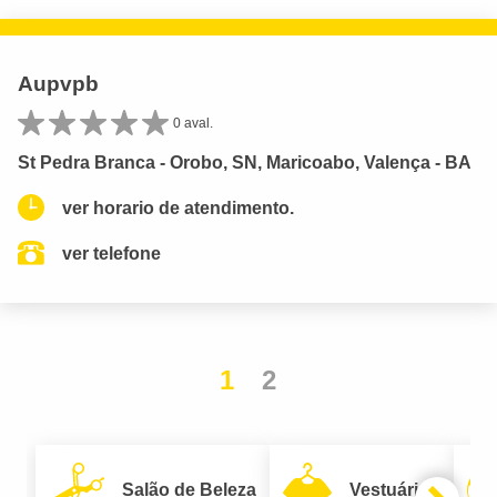
Aupvpb
0 aval.
St Pedra Branca - Orobo, SN, Maricoabo, Valença - BA
ver horario de atendimento.
ver telefone
1
2
Salão de Beleza
Vestuário