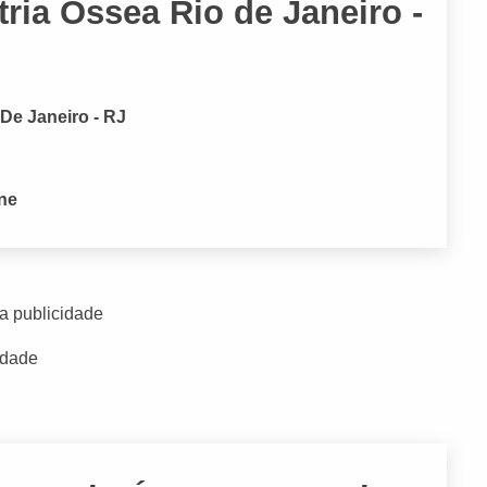
ria Óssea Rio de Janeiro -
 De Janeiro - RJ
one
a publicidade
idade