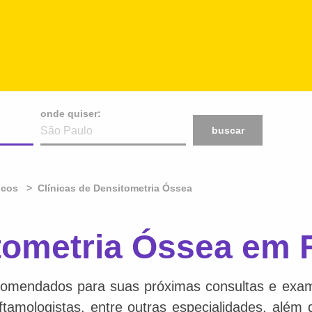
onde quiser:
buscar
icos
Clínicas de Densitometria Óssea
tometria Óssea em 
comendados para suas próximas consultas e exame
 oftamologistas, entre outras especialidades, além