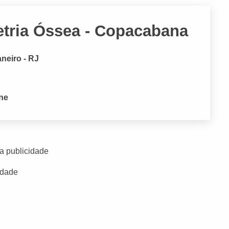
etria Óssea - Copacabana
neiro - RJ
one
a publicidade
idade