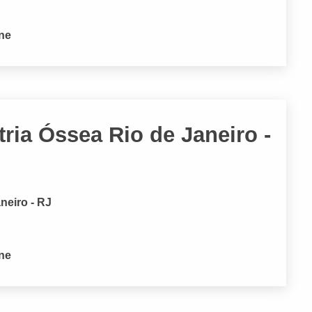
one
ria Óssea Rio de Janeiro -
neiro - RJ
one