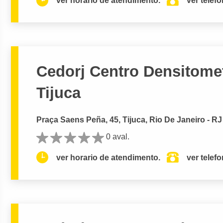
ver horario de atendimento.
ver telef
Cedorj Centro Densitomet
Tijuca
Praça Saens Peña, 45, Tijuca, Rio De Janeiro - RJ
0 aval.
ver horario de atendimento.
ver telef