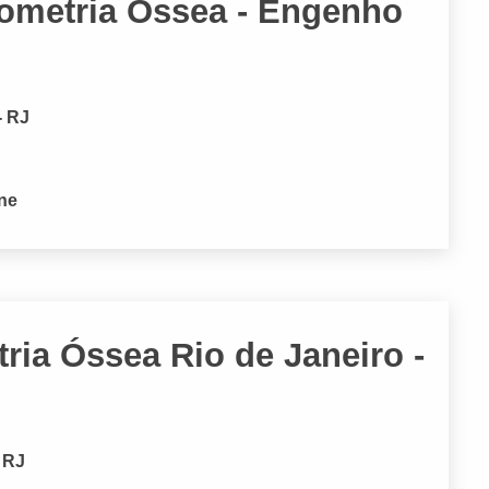
tometria Óssea - Engenho
- RJ
one
ria Óssea Rio de Janeiro -
- RJ