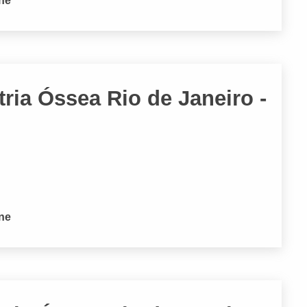
one
ria Óssea Rio de Janeiro -
one