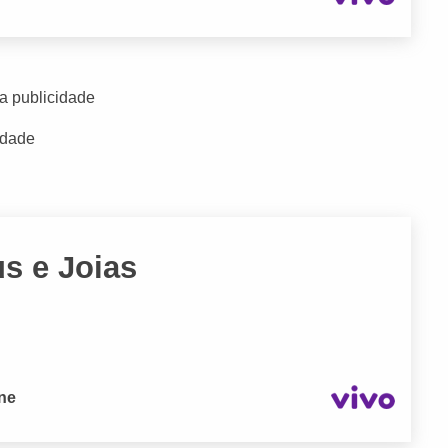
a publicidade
idade
us e Joias
one