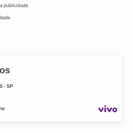
a publicidade
idade
vos
S - SP
one