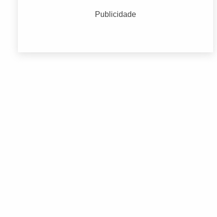
Construção
(2727)
Publicidade
Educação
(1871)
Endereços Empresariais
(5473)
Serviços Médicos e Consultórios
(2303)
Terceiro Setor
(2521)
Transporte
(1557)