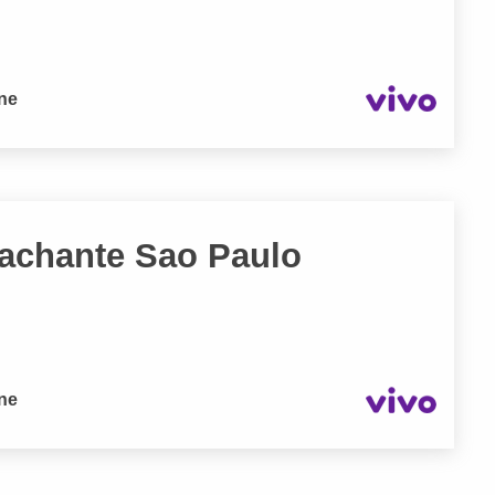
one
achante Sao Paulo
one