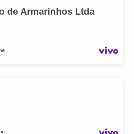
o de Armarinhos Ltda
one
one