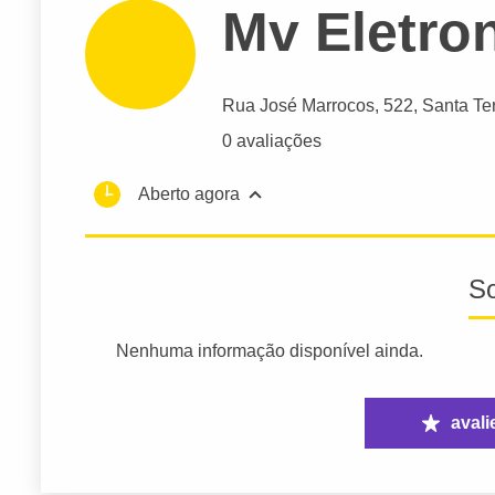
Mv Eletro
Rua José Marrocos
, 522, Santa Te
0 avaliações
Aberto agora
S
Nenhuma informação disponível ainda.
avali