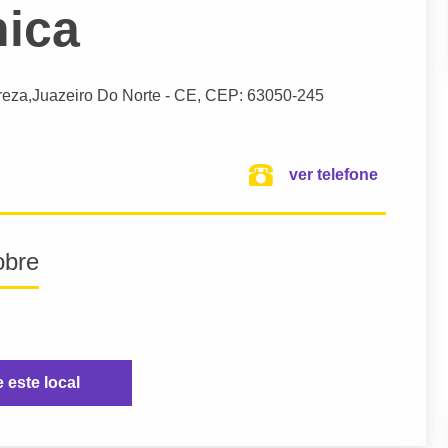
nica
reza,
Juazeiro Do Norte
- CE,
CEP: 63050-245
ver telefone
obre
e este local