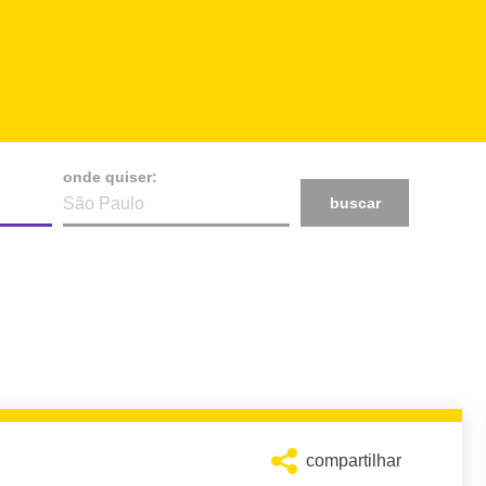
onde quiser:
buscar
compartilhar