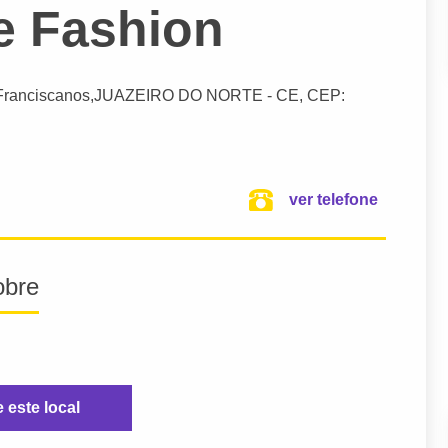
e Fashion
 Franciscanos,
JUAZEIRO DO NORTE
- CE,
CEP:
ver telefone
obre
e este local