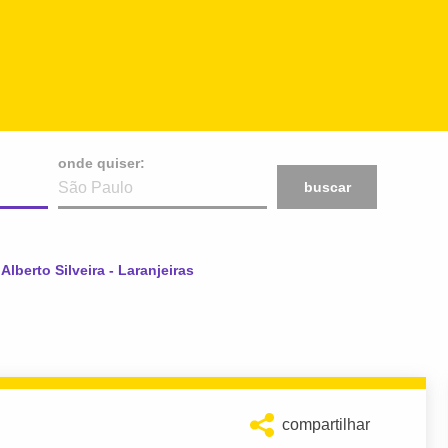
onde quiser:
buscar
l:
 Alberto Silveira - Laranjeiras
compartilhar