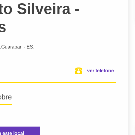
o Silveira -
s
,
Guarapari
- ES,
ver telefone
obre
e este local