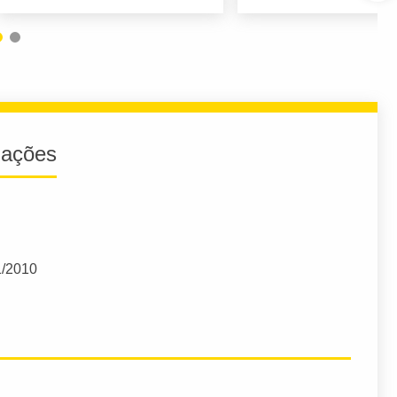
iações
1/2010