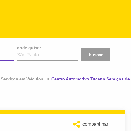
onde quiser:
buscar
Serviços em Veículos
Atual:
Centro Automotivo Tucano Serviços d
compartilhar