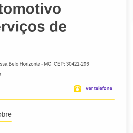
tomotivo
rviços de
ssa,
Belo Horizonte
- MG,
CEP: 30421-296
s
ver telefone
obre