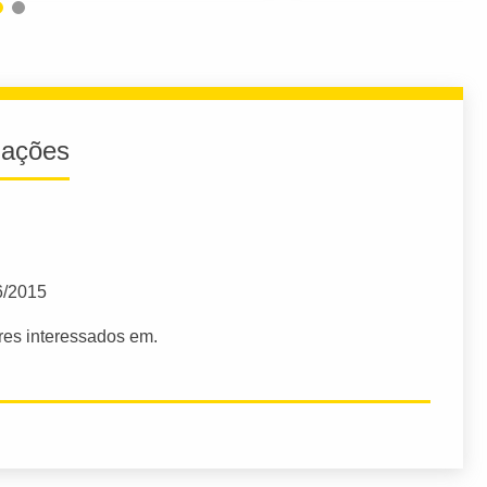
iações
6/2015
res interessados em.