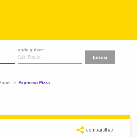
onde quiser:
buscar
 Food
Atual:
Expresso Pizza
compartilhar