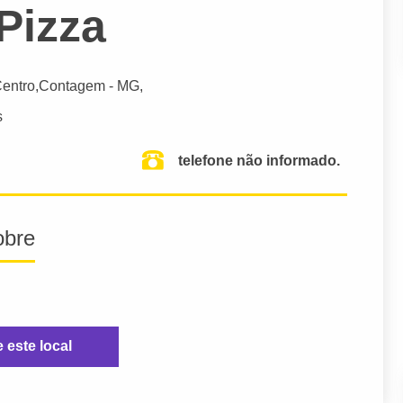
Pizza
Centro,
Contagem
- MG,
s
telefone não informado.
obre
e este local