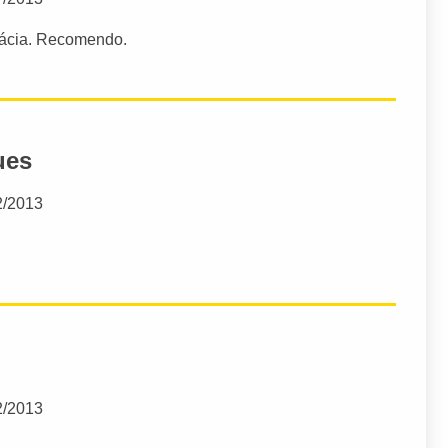
udácia. Recomendo.
ues
2/2013
2/2013