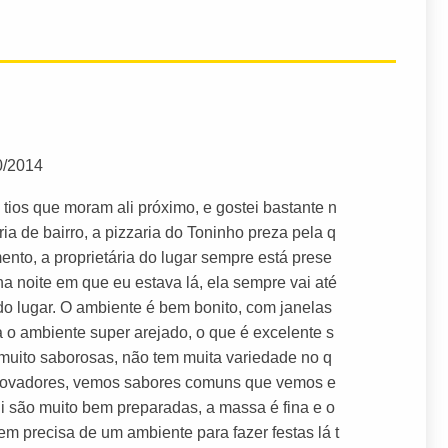
0/2014
tios que moram ali próximo, e gostei bastante n
ia de bairro, a pizzaria do Toninho preza pela q
nto, a proprietária do lugar sempre está prese
 noite em que eu estava lá, ela sempre vai até
o lugar. O ambiente é bem bonito, com janelas
a o ambiente super arejado, o que é excelente s
muito saborosas, não tem muita variedade no q
 inovadores, vemos sabores comuns que vemos e
ui são muito bem preparadas, a massa é fina e o
em precisa de um ambiente para fazer festas lá t