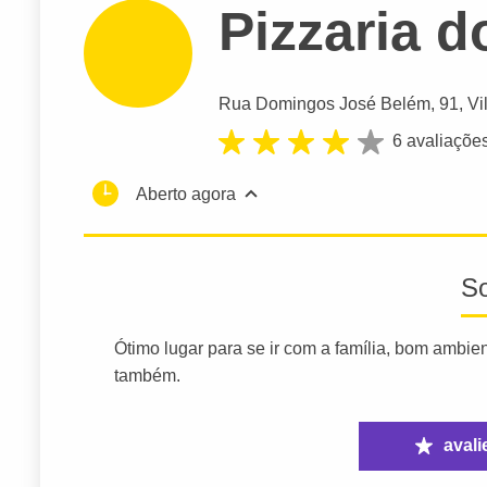
Pizzaria 
Rua Domingos José Belém
, 91, V
6 avaliaçõe
Aberto agora
S
Ótimo lugar para se ir com a família, bom ambien
também.
avali