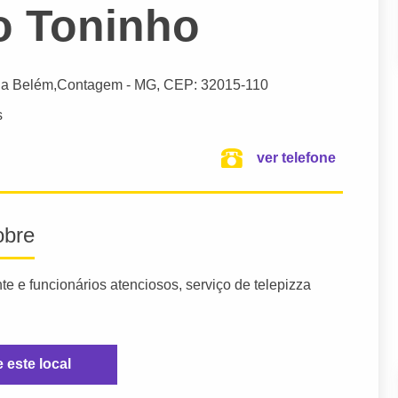
do Toninho
ila Belém,
Contagem
- MG,
CEP: 32015-110
s
ver telefone
obre
te e funcionários atenciosos, serviço de telepizza
e este local