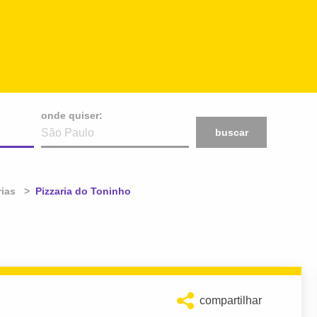
onde quiser:
buscar
rias
Atual:
Pizzaria do Toninho
compartilhar