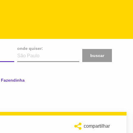
onde quiser:
buscar
- Fazendinha
compartilhar