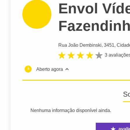
Envol Víd
Fazendin
Rua João Dembinski
, 3451, Cidade
3 avaliaçõe
Aberto agora
S
Nenhuma informação disponível ainda.
avali