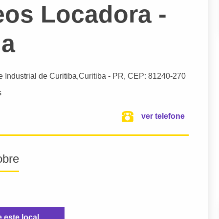
eos Locadora -
ha
 Industrial de Curitiba,
Curitiba
- PR,
CEP: 81240-270
s
ver telefone
obre
e este local