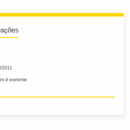
iações
3/2011
es é exelente