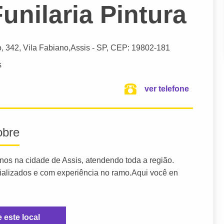
unilaria Pintura
o
, 342, Vila Fabiano,
Assis
- SP,
CEP: 19802-181
s
ver telefone
obre
anos na cidade de Assis, atendendo toda a região.
ializados e com experiência no ramo.Aqui você en
e este local