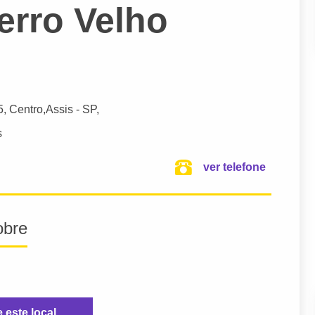
erro Velho
5, Centro,
Assis
- SP,
s
ver telefone
obre
e este local