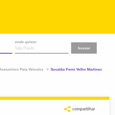
onde quiser:
buscar
Acessórios Para Veículos
Atual:
Sucatão Ferro Velho Martinez
compartilhar